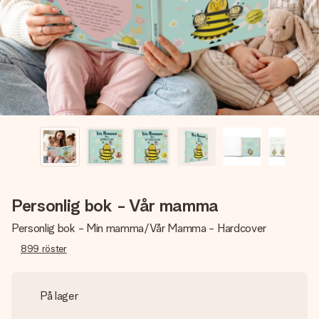
namn, ditt foto eller ett meddelande som verkligen berör
hennes hjärta. Inget krångel, bara med all kärlek för stunden.
Personlig bok - Vår mamma
Personlig bok - Min mamma/Vår Mamma - Hardcover
899
röster
På lager