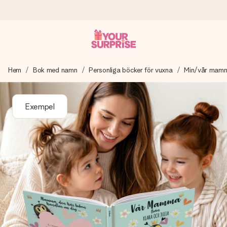
Beställ idag, skickas inom 1 arbetsdag
Hem
Bok med namn
Personliga böcker för vuxna
Min/vår mam
Vi skapar din gåva med omsorg och skickar den blixtsnabbt
– så att du kan ge den i precis rätt tid, när det betyder som
mest.
Exempel
4,6 (baserat på +15 000 recensioner)
Våra gåvor inspirerar. Kunder ger oss 4,6 på Google
Reviews.
Gratis hälsning
Skapa något unikt med bara några få steg – med hennes