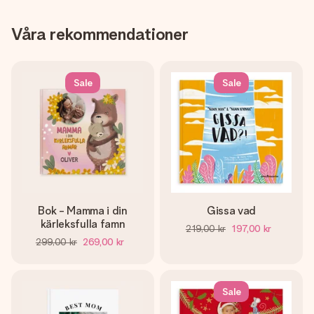
Våra rekommendationer
Sale
Sale
Bok - Mamma i din
Gissa vad
kärleksfulla famn
219,00 kr
197,00 kr
299,00 kr
269,00 kr
Sale