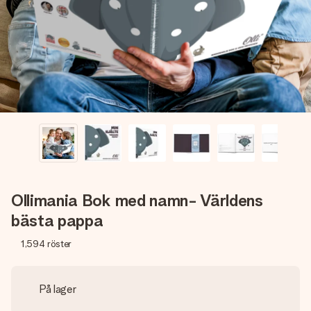
namn, ditt foto eller ett meddelande som verkligen berör
hennes hjärta. Inget krångel, bara med all kärlek för stunden.
Ollimania Bok med namn- Världens
bästa pappa
1,594
röster
På lager