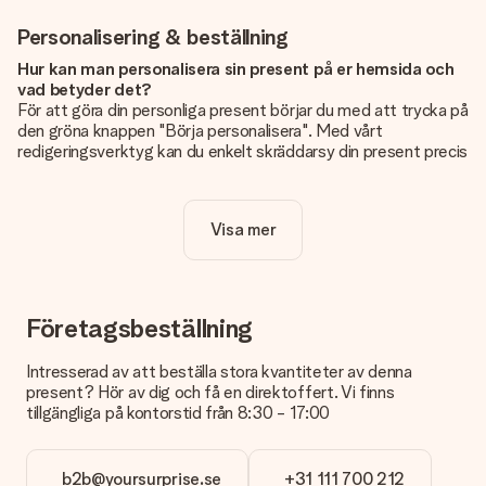
Personalisering & beställning
Hur kan man personalisera sin present på er hemsida och
vad betyder det?
För att göra din personliga present börjar du med att trycka på
den gröna knappen "Börja personalisera". Med vårt
redigeringsverktyg kan du enkelt skräddarsy din present precis
som du vill: lägg till en bild eller text, eller både och. Om du vill
kan du även välja en snygg design som gör din present alldeles
unik.
Visa mer
Kostar det något extra att personalisera sin present?
Personaliseringen ingår alltid i priserna på vår webbsida. Bra
och tydligt!
Företagsbeställning
Hur vet jag att min bild har tillräckligt hög kvalitet?
Vi vill vara säkra på att du är helt nöjd med din gåva. Därför är
Intresserad av att beställa stora kvantiteter av denna
det viktigt att använda foton av hög kvalitet. Om du är osäker
present? Hör av dig och få en direktoffert. Vi finns
på kvaliteten på din bild kan du kontakta vår kundtjänst och
tillgängliga på kontorstid från 8:30 - 17:00
bifoga ditt foto tillsammans med den gåva du är intresserad
av att beställa. De kan då kontrollera kvaliteten åt dig!
b2b@yoursurprise.se
+31 111 700 212
Vilket format kan jag ladda upp?