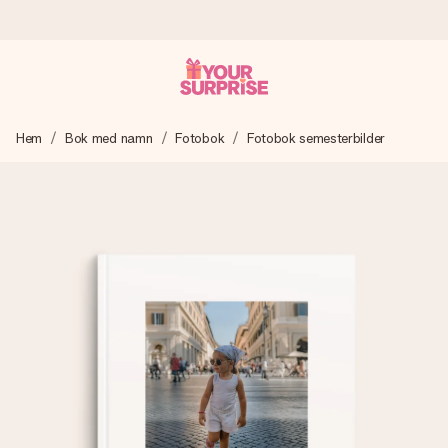
Beställ idag, skickas inom 1 arbetsdag
Hem
Bok med namn
Fotobok
Fotobok semesterbilder
Vi skapar din gåva med omsorg och skickar den blixtsnabbt
– så att du kan ge den i precis rätt tid, när det betyder som
mest.
4,6 (baserat på +15 000 recensioner)
Våra gåvor inspirerar. Kunder ger oss 4,6 på Google
Reviews.
Gratis hälsning
Skapa något unikt med bara några få steg – med hennes