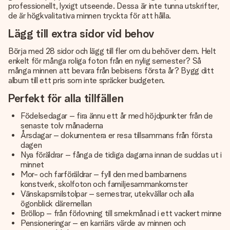
professionellt, lyxigt utseende. Dessa är inte tunna utskrifter,
de är högkvalitativa minnen tryckta för att hålla.
Lägg till extra sidor vid behov
Börja med 28 sidor och lägg till fler om du behöver dem. Helt
enkelt för många roliga foton från en nylig semester? Så
många minnen att bevara från bebisens första år? Bygg ditt
album till ett pris som inte spräcker budgeten.
Perfekt för alla tillfällen
Födelsedagar – fira ännu ett år med höjdpunkter från de
senaste tolv månaderna
Årsdagar – dokumentera er resa tillsammans från första
dagen
Nya föräldrar – fånga de tidiga dagarna innan de suddas ut i
minnet
Mor- och farföräldrar – fyll den med barnbarnens
konstverk, skolfoton och familjesammankomster
Vänskapsmilstolpar – semestrar, utekvällar och alla
ögonblick däremellan
Bröllop – från förlovning till smekmånad i ett vackert minne
Pensioneringar – en karriärs värde av minnen och