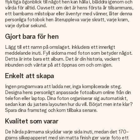
flyktiga ögonblick till något hen kan hålla i, bläddra igenom och
vårda för alltid. Oavsett om det är hens första år tillsammans,
ett barnbarns milstolpar eller äventyr med vänner, låter denna
personliga fotobok hen återuppleva varje skratt, varje kram,
varje dyrbar sekund.
Gjort bara för hen
Lägg till ett namn på omslaget. Inkludera ett innerligt
meddelande inuti. Fyll sidorna med foton som betyder något.
Detta är inte bara ett album. Det är din historia, vackert
inbunden och väntar på att öppnas om och om igen.
Enkelt att skapa
Ingen programvara att ladda ner, inga komplicerade steg.
Designa hens personligt anpassade fotoalbum online från din
telefon eller laptop. Dina foton organiserar sig automatiskt,
sedan kan du justera layouten hur du vill. Börjat men inte klar?
Spara dina framsteg och kom tillbaka senare.
Kvalitet som varar
De hårda pärmarna skyddar varje sida inuti, medan det 170-
grams silkepapperet med sin matta finish ger varje foto ett