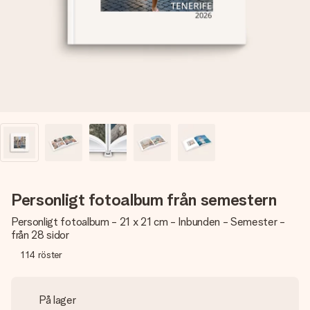
namn, ditt foto eller ett meddelande som verkligen berör
hennes hjärta. Inget krångel, bara med all kärlek för stunden.
Personligt fotoalbum från semestern
Personligt fotoalbum - 21 x 21 cm - Inbunden - Semester -
från 28 sidor
114
röster
På lager