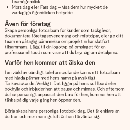
teamögonblick
Mors dag eller Fars dag – visa dem hur mycket de
vardagliga ögonblicken betydde
Även för företag
Skapa personliga fotoalbum för kunder som tackgåvor,
dokumentera företagsevenemang och milstolpar, eller ge ditt
team en påtaglig påminnelse om projekt ni har slutfört
tillsammans. Lägg till din logotyp på omslaget för en
professionell touch som visar att du bryr dig om detaljerna.
Varför hen kommer att älska den
I en värld av oändligt telefonscrollande känns ett fotoalbum
med hårda pärmar med hens namn på avsiktligt.
Tankeväckande. Verkligt. Det ligger på hens soffbord eller
bokhylla och inbjuder hen att pausa och minnas. Och eftersom
du har personligt anpassat den bara för hen, kommer hen att
tänka på dig varje gång hen öppnar den.
Börja skapa hens personliga fotobok idag. Det är enklare än
du tror, och mer meningsfullt än hen förväntar sig.