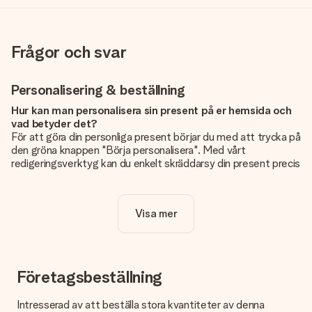
Frågor och svar
Personalisering & beställning
Hur kan man personalisera sin present på er hemsida och
vad betyder det?
För att göra din personliga present börjar du med att trycka på
den gröna knappen "Börja personalisera". Med vårt
redigeringsverktyg kan du enkelt skräddarsy din present precis
som du vill: lägg till en bild eller text, eller både och. Om du vill
kan du även välja en snygg design som gör din present alldeles
unik.
Visa mer
Kostar det något extra att personalisera sin present?
Personaliseringen ingår alltid i priserna på vår webbsida. Bra
och tydligt!
Företagsbeställning
Hur vet jag att min bild har tillräckligt hög kvalitet?
Vi vill vara säkra på att du är helt nöjd med din gåva. Därför är
Intresserad av att beställa stora kvantiteter av denna
det viktigt att använda foton av hög kvalitet. Om du är osäker