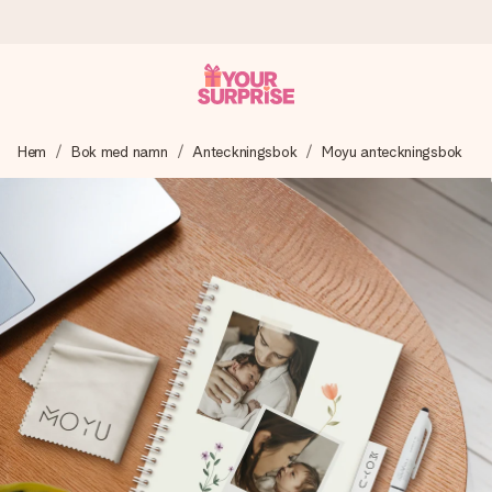
Beställ idag, skickas inom 1 arbetsdag
Hem
Bok med namn
Anteckningsbok
Moyu anteckningsbok
Vi skapar din gåva med omsorg och skickar den blixtsnabbt
– så att du kan ge den i precis rätt tid, när det betyder som
mest.
4,6 (baserat på +15 000 recensioner)
Våra gåvor inspirerar. Kunder ger oss 4,6 på Google
Reviews.
Gratis hälsning
Skapa något unikt med bara några få steg – med hennes