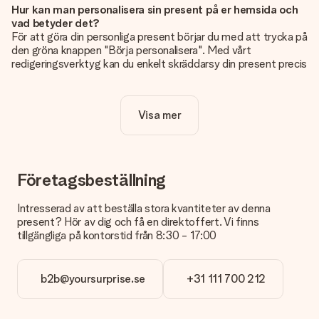
Hur kan man personalisera sin present på er hemsida och
vad betyder det?
För att göra din personliga present börjar du med att trycka på
den gröna knappen "Börja personalisera". Med vårt
redigeringsverktyg kan du enkelt skräddarsy din present precis
som du vill: lägg till en bild eller text, eller både och. Om du vill
kan du även välja en snygg design som gör din present alldeles
unik.
Visa mer
Kostar det något extra att personalisera sin present?
Personaliseringen ingår alltid i priserna på vår webbsida. Bra
och tydligt!
Företagsbeställning
Hur vet jag att min bild har tillräckligt hög kvalitet?
Vi vill vara säkra på att du är helt nöjd med din gåva. Därför är
Intresserad av att beställa stora kvantiteter av denna
det viktigt att använda foton av hög kvalitet. Om du är osäker
present? Hör av dig och få en direktoffert. Vi finns
på kvaliteten på din bild kan du kontakta vår kundtjänst och
tillgängliga på kontorstid från 8:30 - 17:00
bifoga ditt foto tillsammans med den gåva du är intresserad
av att beställa. De kan då kontrollera kvaliteten åt dig!
b2b@yoursurprise.se
+31 111 700 212
Vilket format kan jag ladda upp?
Du kan ladda upp filer i JPG och PNG-format. Är detta för
tekniskt eller har du en bild i ett annat format som du vill