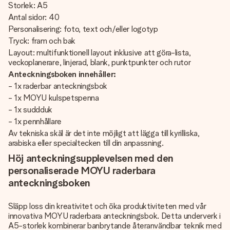
Storlek: A5
Antal sidor: 40
Personalisering: foto, text och/eller logotyp
Tryck: fram och bak
Layout: multifunktionell layout inklusive att göra-lista,
veckoplanerare, linjerad, blank, punktpunkter och rutor
Anteckningsboken innehåller:
- 1x raderbar anteckningsbok
- 1x MOYU kulspetspenna
- 1x suddduk
- 1x pennhållare
Av tekniska skäl är det inte möjligt att lägga till kyrilliska,
arabiska eller specialtecken till din anpassning.
Höj anteckningsupplevelsen med den
personaliserade MOYU raderbara
anteckningsboken
Släpp loss din kreativitet och öka produktiviteten med vår
innovativa MOYU raderbara anteckningsbok. Detta underverk i
A5-storlek kombinerar banbrytande återanvändbar teknik med