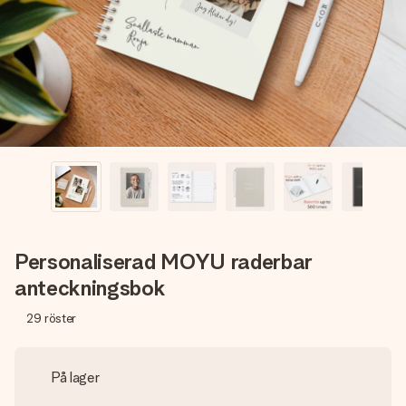
namn, ditt foto eller ett meddelande som verkligen berör
hennes hjärta. Inget krångel, bara med all kärlek för stunden.
Personaliserad MOYU raderbar
anteckningsbok
29
röster
På lager