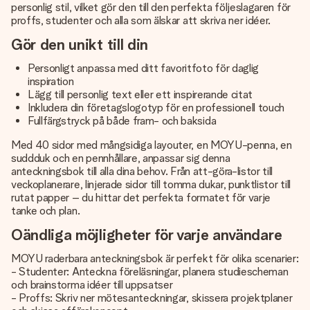
personlig stil, vilket gör den till den perfekta följeslagaren för
proffs, studenter och alla som älskar att skriva ner idéer.
Gör den unikt till din
Personligt anpassa med ditt favoritfoto för daglig
inspiration
Lägg till personlig text eller ett inspirerande citat
Inkludera din företagslogotyp för en professionell touch
Fullfärgstryck på både fram- och baksida
Med 40 sidor med mångsidiga layouter, en MOYU-penna, en
suddduk och en pennhållare, anpassar sig denna
anteckningsbok till alla dina behov. Från att-göra-listor till
veckoplanerare, linjerade sidor till tomma dukar, punktlistor till
rutat papper – du hittar det perfekta formatet för varje
tanke och plan.
Oändliga möjligheter för varje användare
MOYU raderbara anteckningsbok är perfekt för olika scenarier:
- Studenter: Anteckna föreläsningar, planera studiescheman
och brainstorma idéer till uppsatser
- Proffs: Skriv ner mötesanteckningar, skissera projektplaner