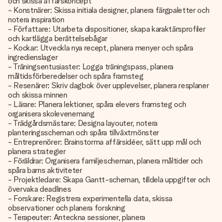
och skissa affärskoncept
- Konstnärer: Skissa initiala designer, planera färgpaletter och
notera inspiration
- Författare: Utarbeta dispositioner, skapa karaktärsprofiler
och kartlägga berättelsebågar
- Kockar: Utveckla nya recept, planera menyer och spåra
ingredienslager
- Träningsentusiaster: Logga träningspass, planera
måltidsförberedelser och spåra framsteg
- Resenärer: Skriv dagbok över upplevelser, planera resplaner
och skissa minnen
- Lärare: Planera lektioner, spåra elevers framsteg och
organisera skolevenemang
- Trädgårdsmästare: Designa layouter, notera
planteringsscheman och spåra tillväxtmönster
- Entreprenörer: Brainstorma affärsidéer, sätt upp mål och
planera strategier
- Föräldrar: Organisera familjescheman, planera måltider och
spåra barns aktiviteter
- Projektledare: Skapa Gantt-scheman, tilldela uppgifter och
övervaka deadlines
- Forskare: Registrera experimentella data, skissa
observationer och planera forskning
- Terapeuter: Anteckna sessioner, planera