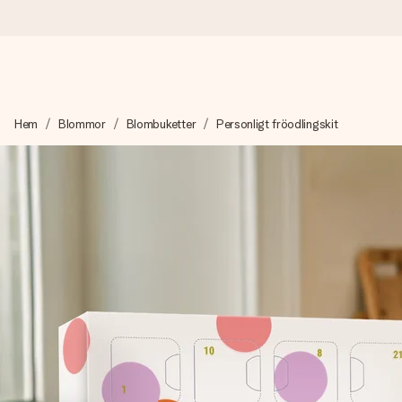
Beställ idag, skickas inom 1 arbetsdag
Hem
Blommor
Blombuketter
Personligt fröodlingskit
Vi skapar din gåva med omsorg och skickar den blixtsnabbt – så
4,6 (baserat på +15 000 recensioner)
Våra gåvor inspirerar. Kunder ger oss 4,6 på Google Reviews.
Gratis hälsning
Skapa något unikt med bara några få steg – med hennes namn, d
stunden.