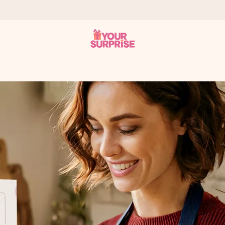
 att du kan ge den i precis rätt tid, när det betyder som mest.
itt foto eller ett meddelande som verkligen berör hennes hjärta. In