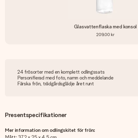
Glasvattenflaska med konsol
209,00 kr
24 frösorter med en komplett odlingssats
Personifierad med foto, namn och meddelande
Färska frön, trädgårdsglädje året runt
Presentspecifikationer
Mer information om odlingskitet för frön:
Mått: 37.2 x 25 x 4.5 cm