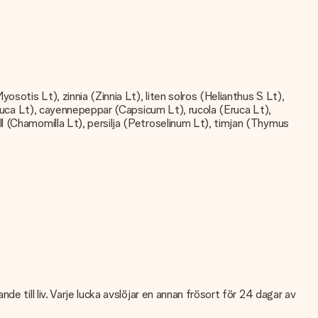
otis Lt), zinnia (Zinnia Lt), liten solros (Helianthus S Lt),
ctuca Lt), cayennepeppar (Capsicum Lt), rucola (Eruca Lt),
l (Chamomilla Lt), persilja (Petroselinum Lt), timjan (Thymus
e till liv. Varje lucka avslöjar en annan frösort för 24 dagar av