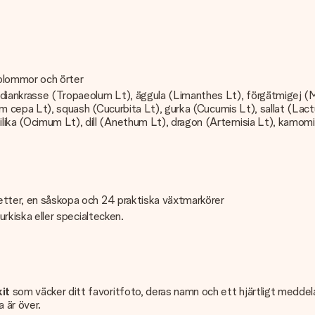
e
 blommor och örter
iankrasse (Tropaeolum Lt), äggula (Limanthes Lt), förgätmigej (Myos
lium cepa Lt), squash (Cucurbita Lt), gurka (Cucumis Lt), sallat (La
ika (Ocimum Lt), dill (Anethum Lt), dragon (Artemisia Lt), kamomil
letter, en såskopa och 24 praktiska växtmarkörer
turkiska eller specialtecken.
it
som väcker ditt favoritfoto, deras namn och ett hjärtligt meddeland
 är över.