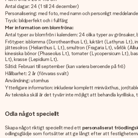
Antal dagar: 24 (1 till 24 december)
Personalisering: med foto, med namn och personligt meddeland
Tryck: bildperfekt och i fullfärg
Mer information om blomfröna:
Antal typer av blomfrön i kalendern: 24 olika typer av grönsaker,
Frötyper: isblomma (Dorotheanthus Lt), luktärt (Lathyrus Lt), ind
jättesolros (Helianthus L Lt), smultron (Fragaria Lt), vårlök (Al
kinesiska bönor (Phaseolus Lt), tomater (Lycopersicum Lt), basil
Lt), krasse (Lepidium Lt).
Såtid: Februari till september (kan variera beroende på frö)
Hållbarhet: 2 år (förvaras svalt)
Användning: utomhus
Ytterligare information: inkluderar komplett miniväxthus, jordtab
Av tekniska skäl är det tyvärr inte möjligt att behandla kyrilliska, 
Odla något speciellt
Skapa något riktigt speciellt med ett
personaliserat fröodlingsk
odlingsglädje som fortsätter att ge långt efter att festligheterna