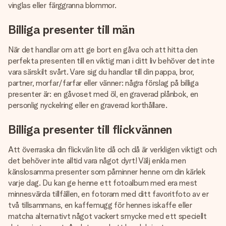
vinglas eller färggranna blommor.
Billiga presenter till män
När det handlar om att ge bort en gåva och att hitta den
perfekta presenten till en viktig man i ditt liv behöver det inte
vara särskilt svårt. Vare sig du handlar till din pappa, bror,
partner, morfar/farfar eller vänner: några förslag på billiga
presenter är: en gåvoset med öl, en graverad plånbok, en
personlig nyckelring eller en graverad korthållare.
Billiga presenter till flickvännen
Att överraska din flickvän lite då och då är verkligen viktigt och
det behöver inte alltid vara något dyrt! Välj enkla men
känslosamma presenter som påminner henne om din kärlek
varje dag. Du kan ge henne ett fotoalbum med era mest
minnesvärda tillfällen, en fotoram med ditt favoritfoto av er
två tillsammans, en kaffemugg för hennes iskaffe eller
matcha alternativt något vackert smycke med ett speciellt