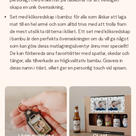
skapa en unik överraskning.
Set med köksredskap i bambu: för alla som älskar att laga
mat till en hel armé och som alltid trivs med att trolla fram
de mest utsökta rätterna i köket. Ett set med köksredskap
i bambu är den perfekta överraskningen om du vill ge något
som kan göra deras matlagningsäventyr ännu mer speciellt!
De kan förbereda sina favoriträtter med spatlar, skedar och
tänger, alla tillverkade av högkvalitativ bambu. Gravera in
deras namn i träet, vilket ger en personlig touch vid spisen.
Läder nyckelring
Ol-set