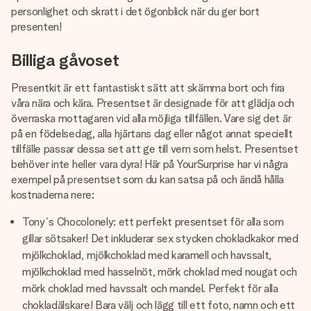
personlighet och skratt i det ögonblick när du ger bort
presenten!
Billiga gåvoset
Presentkit är ett fantastiskt sätt att skämma bort och fira
våra nära och kära. Presentset är designade för att glädja och
överraska mottagaren vid alla möjliga tillfällen. Vare sig det är
på en födelsedag, alla hjärtans dag eller något annat speciellt
tillfälle passar dessa set att ge till vem som helst. Presentset
behöver inte heller vara dyra! Här på YourSurprise har vi några
exempel på presentset som du kan satsa på och ändå hålla
kostnaderna nere:
Tony´s Chocolonely: ett perfekt presentset för alla som
gillar sötsaker! Det inkluderar sex stycken chokladkakor med
mjölkchoklad, mjölkchoklad med karamell och havssalt,
mjölkchoklad med hasselnöt, mörk choklad med nougat och
mörk choklad med havssalt och mandel. Perfekt för alla
chokladälskare! Bara välj och lägg till ett foto, namn och ett