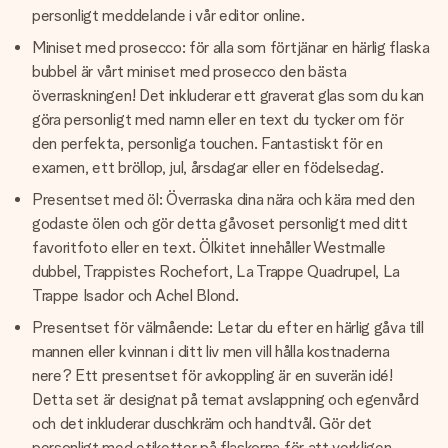
personligt meddelande i vår editor online.
Miniset med prosecco: för alla som förtjänar en härlig flaska
bubbel är vårt miniset med prosecco den bästa
överraskningen! Det inkluderar ett graverat glas som du kan
göra personligt med namn eller en text du tycker om för
den perfekta, personliga touchen. Fantastiskt för en
examen, ett bröllop, jul, årsdagar eller en födelsedag.
Presentset med öl: Överraska dina nära och kära med den
godaste ölen och gör detta gåvoset personligt med ditt
favoritfoto eller en text. Ölkitet innehåller Westmalle
dubbel, Trappistes Rochefort, La Trappe Quadrupel, La
Trappe Isador och Achel Blond.
Presentset för välmående: Letar du efter en härlig gåva till
mannen eller kvinnan i ditt liv men vill hålla kostnaderna
nere? Ett presentset för avkoppling är en suverän idé!
Detta set är designat på temat avslappning och egenvård
och det inkluderar duschkräm och handtvål. Gör det
personligt med etiketter på flaskorna för att verkligen