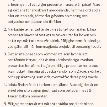
anledningen till att vi ger presenten, snarare än priset. Vare
sig det är ett handskrivet meddelande, hemmagjord godis
eller en liten sak, förmedlar gåvorna en mening och
betydelse och passar alla tillfällen.
När budgeten är tajt är det kreativitet som gäller. Billiga
presenter kräver oftast att vi tänker utanför boxen och
hittar nya sätt att visa vår kärlek. Möjligheterna är oändliga
vad gäller allt från hemmagjorda projekt till personlig touch.
Det är inte priset som kommer att som lämnar ett
bestående intryck, det är den känslomässiga inverkan
presenten har på mottagaren. Billiga presenter har precis
lika mycket förmåga att väcka känslor som glädje, skönhet
och uppskattning som vida överträffar deras pengavärde.
I sista änden är det tanken som räknas. Vare sig det är en
enkel eller storslagen gest, vad som betyder mest är
tanken bakom presenten.
Billiga presenter är ett sätt att stärka band och skapa