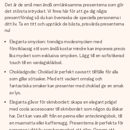
Det är de små men ändå omtänksamma presenterna som gör
det största intrycket. Vi finns här för att ge dig några
presentförslag så du kan överraska de speciella personerna i
ditt liv. Ta en titt och upptäck de bästa, prisvärda presenterna
nu!
Eleganta smycken: trendiga modesmycken med
förstklassig stil som ändå kostar mindre kan imponera precis
lika mycket som exklusiva smycken. Lägg till en sofistikerad
touch till en vardagsklädsel.
Chokladgodis: Choklad är perfekt oavsett tillfälle för alla
som gillar sötsaker. Med ett vackert omslag och
fantastiska smaker kan presenter med choklad ge en smak
av lyx.
Eleganta gåvor för skrivbordet: skapa en elegant prägel
med coola accessoarer till skrivbordet som någon du älskar
har. Det kan vara allt från en penna eller anteckningsbok, till
en musmatta eller kaffemugg. Presenterna är perfekta för
personen i ditt liv som har mycket att göra. Genom att