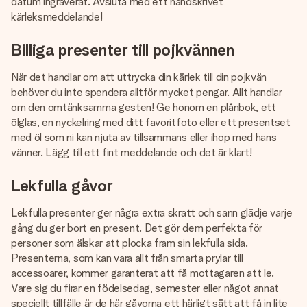
datum ingraverat. Avsluta med ett handskrivet
kärleksmeddelande!
Billiga presenter till pojkvännen
När det handlar om att uttrycka din kärlek till din pojkvän
behöver du inte spendera alltför mycket pengar. Allt handlar
om den omtänksamma gesten! Ge honom en plånbok, ett
ölglas, en nyckelring med ditt favoritfoto eller ett presentset
med öl som ni kan njuta av tillsammans eller ihop med hans
vänner. Lägg till ett fint meddelande och det är klart!
Lekfulla gåvor
Lekfulla presenter ger några extra skratt och sann glädje varje
gång du ger bort en present. Det gör dem perfekta för
personer som älskar att plocka fram sin lekfulla sida.
Presenterna, som kan vara allt från smarta prylar till
accessoarer, kommer garanterat att få mottagaren att le.
Vare sig du firar en födelsedag, semester eller något annat
speciellt tillfälle är de här gåvorna ett härligt sätt att få in lite