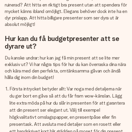
namn, ditt foto eller ett meddelande som verkligen berör
ruinerad? Att hitta en riktigt bra present utan att spendera för
hennes hjärta. Inget krångel, bara med all kärlek för stunden.
mycket känns ibland omöjligt. Elegans behöver dock inte ha en
dyr prislapp. Att hitta billigare presenter som ser dyra ut är
absolut möjligt!
Hur kan du få budgetpresenter att se
dyrare ut?
Du kanske undrar: hur kan jag få min present att se lite mer
exklusiv ut? Vi har några tips för hur du kan överraska dina nära
och kära med den perfekta, omtänksamma gåvan och ändå
hålla dig inom din budget!
Första intrycket betyder allt: Var noga med detaljerna när
du ger bort en gåva så att du får fram wow-känslan. Lägg
lite extra möda på hur du slår in presenten för att garantera
att din present ser elegant ut. Välj till exempel
högkvalitativt omslagspapper, en presentpåse eller fin
presentask. Att avsluta med detaljer som en rosett eller
ett handskrivet kort blir grädden på moset för din present.