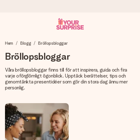
Beställ idag, skickas inom 1 arbetsdag
Hem
Blogg
Bröllopsbloggar
Vi skapar din gåva med omsorg och skickar den blixtsnabbt
– så att du kan ge den i precis rätt tid, när det betyder som
Bröllopsbloggar
mest.
Våra bröllopsbloggar finns till för att inspirera, guida och fira
varje oförglömligt ögonblick. Upptäck berättelser, tips och
genomtänkta presentidéer som gör din stora dag ännu mer
4,6 (baserat på +15 000 recensioner)
personlig.
Våra gåvor inspirerar. Kunder ger oss 4,6 på Google
Reviews.
Gratis hälsning
Skapa något unikt med bara några få steg – med hennes