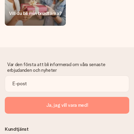
namn, ditt foto eller ett meddelande som verkligen berör
hennes hjärta. Inget krångel, bara med all kärlek för stunden.
Vill du bli min brudtärna?
Var den första att bli informerad om våra senaste
erbjudanden och nyheter
Ja, jag vill vara med!
Kundtjänst