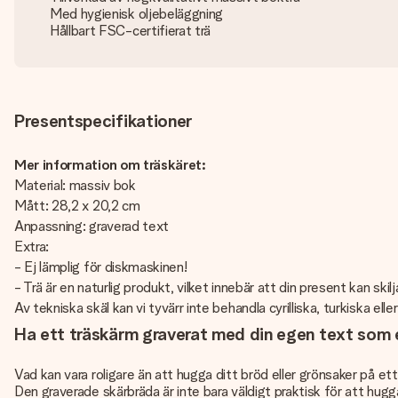
Med hygienisk oljebeläggning
Hållbart FSC-certifierat trä
Presentspecifikationer
Mer information om träskäret:
Material: massiv bok
Mått: 28,2 x 20,2 cm
Anpassning: graverad text
Extra:
- Ej lämplig för diskmaskinen!
- Trä är en naturlig produkt, vilket innebär att din present kan ski
Av tekniska skäl kan vi tyvärr inte behandla cyrilliska, turkiska elle
Ha ett träskärm graverat med din egen text som 
Vad kan vara roligare än att hugga ditt bröd eller grönsaker på e
Den graverade skärbräda är inte bara väldigt praktisk för att hugg