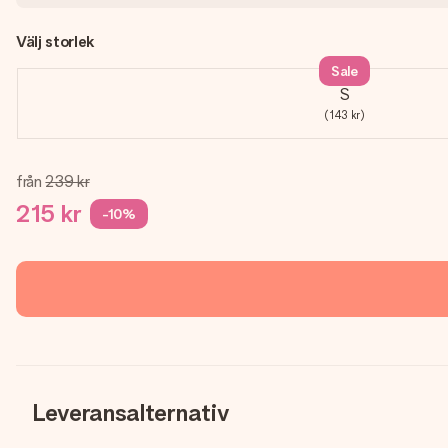
Välj storlek
Sale
S
(143 kr)
från
239 kr
215 kr
-10%
Leveransalternativ