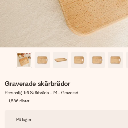
Graverade skärbrädor
Personlig Trä Skärbräda - M - Graverad
1,586
röster
På lager