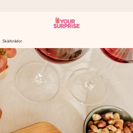
Skärbrädor
 att du kan ge den i precis rätt tid, när det betyder som mest.
itt foto eller ett meddelande som verkligen berör hennes hjärta. In