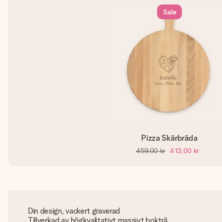
Sale
Pizza Skärbräda
459,00 kr
413,00 kr
Din design, vackert graverad
Tillverkad av högkvalitativt massivt bokträ