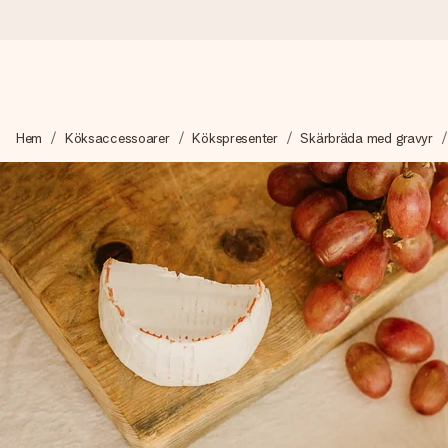
Beställ idag, skickas inom 1 arbetsdag
Hem
Köksaccessoarer
Kökspresenter
Skärbräda med gravyr
Vi skapar din gåva med omsorg och skickar den blixtsnabbt – så
4,6 (baserat på +15 000 recensioner)
Våra gåvor inspirerar. Kunder ger oss 4,6 på Google Reviews.
Gratis hälsning
Skapa något unikt med bara några få steg – med hennes namn, d
stunden.