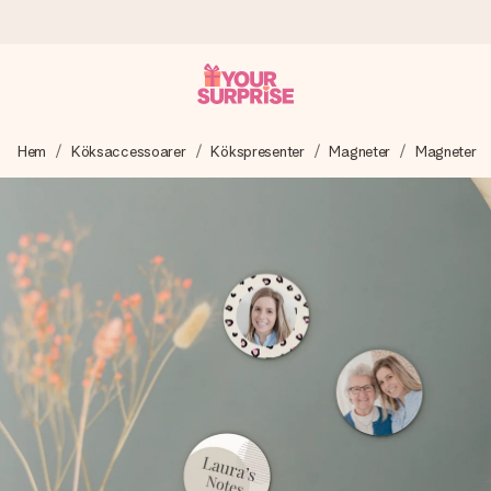
Beställ idag, skickas inom 1 arbetsdag
Hem
Köksaccessoarer
Kökspresenter
Magneter
Magneter
Vi skapar din gåva med omsorg och skickar den blixtsnabbt
– så att du kan ge den i precis rätt tid, när det betyder som
mest.
4,6 (baserat på +15 000 recensioner)
Våra gåvor inspirerar. Kunder ger oss 4,6 på Google
Reviews.
Gratis hälsning
Skapa något unikt med bara några få steg – med hennes