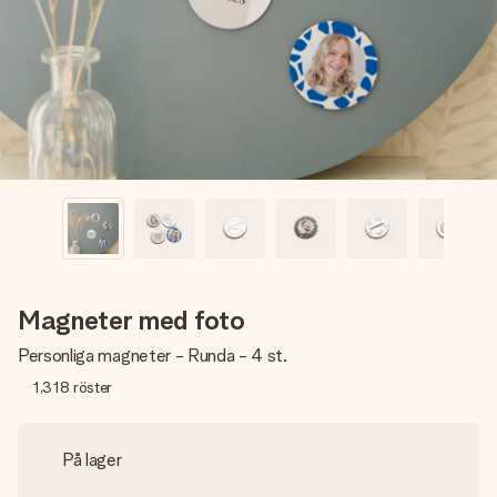
namn, ditt foto eller ett meddelande som verkligen berör
hennes hjärta. Inget krångel, bara med all kärlek för stunden.
Magneter med foto
Personliga magneter - Runda - 4 st.
1,318
röster
På lager