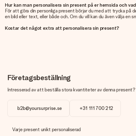
Hur kan man personalisera sin present på er hemsida och va
För att göra din personliga present börjar du med att trycka på de
en bild eller text, eller både och. Om du vill kan du även välja en 
Kostar det något extra att personalisera sin present?
Personaliseringen ingår alltid i priserna på vår webbsida. Bra och ty
Hur vet jag att min bild har tillräckligt hög kvalitet?
Vi vill vara säkra på att du är helt nöjd med din gåva. Därför är d
foto tillsammans med den gåva du är intresserad av att beställa. D
Vilket format kan jag ladda upp?
Du kan ladda upp filer i JPG och PNG-format. Är detta för teknisk
Företagsbeställning
perfekta presenten!
Intresserad av att beställa stora kvantiteter av denna present? H
Vad händer om färgen eller produkten jag vill ha inte är tillgä
Letar du efter en specifik present eller en gåva i en speciell fär
b2b@yoursurprise.se
+31 111 700 212
Hur kan jag lägga till ett gåvokort till min present? / Vad är 
Genom att klicka på "Gratis kort" i din varukorg kan du lägga till
för den fina överraskningen.
Varje present unikt personaliserad
Är min present inslagen?