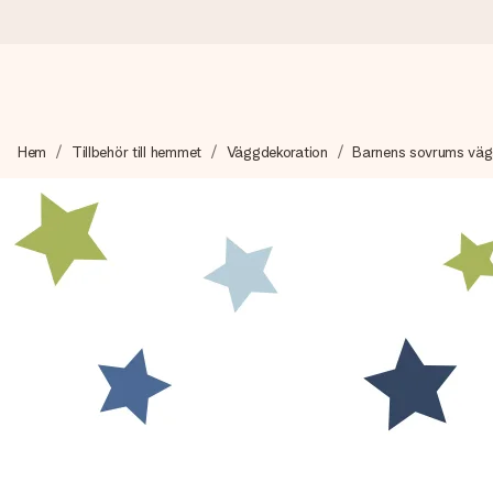
Beställ idag, skickas inom 1 arbetsdag
Hem
Tillbehör till hemmet
Väggdekoration
Barnens sovrums väg
Vi skapar din gåva med omsorg och skickar den blixtsnabbt – så
4,6 (baserat på +15 000 recensioner)
Våra gåvor inspirerar. Kunder ger oss 4,6 på Google Reviews.
Gratis hälsning
Skapa något unikt med bara några få steg – med hennes namn, d
stunden.