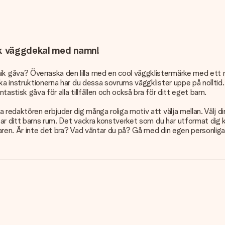
ik väggdekal med namn!
 gåva? Överraska den lilla med en cool väggklistermärke med ett n
ka instruktionerna har du dessa sovrums väggklister uppe på nolltid.
tastisk gåva för alla tillfällen och också bra för ditt eget barn.
edaktören erbjuder dig många roliga motiv att välja mellan. Välj din f
ssar ditt barns rum. Det vackra konstverket som du har utformat dig 
garen. Är inte det bra? Vad väntar du på? Gå med din egen personliga