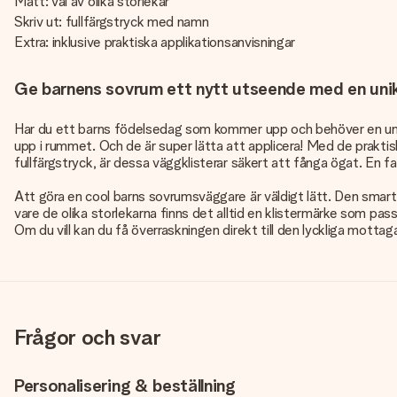
Mått: val av olika storlekar
Skriv ut: fullfärgstryck med namn
Extra: inklusive praktiska applikationsanvisningar
Ge barnens sovrum ett nytt utseende med en un
Har du ett barns födelsedag som kommer upp och behöver en unik
upp i rummet. Och de är super lätta att applicera! Med de praktis
fullfärgstryck, är dessa väggklisterar säkert att fånga ögat. En fan
Att göra en cool barns sovrumsväggare är väldigt lätt. Den smarta r
vare de olika storlekarna finns det alltid en klistermärke som pa
Om du vill kan du få överraskningen direkt till den lyckliga motta
Frågor och svar
Personalisering & beställning