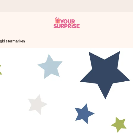
gklistermärken
 att du kan ge den i precis rätt tid, när det betyder som mest.
itt foto eller ett meddelande som verkligen berör hennes hjärta. In