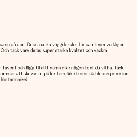
amn på den. Dessa unika väggdekaler för barn lever verkligen
 Och tack vare deras super starka kvalitet och vackra
avorit och lägg till ditt namn eller någon text du vill ha. Tack
kommer att skrivas ut på klistermärket med kärlek och precision.
 klistermärke!