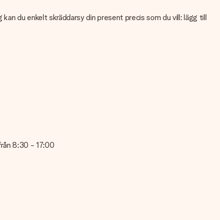
an du enkelt skräddarsy din present precis som du vill: lägg till
teten på din bild kan du kontakta vår kundtjänst och bifoga ditt
en kontakta vår kundtjänst. De hjälper dig gärna att göra den
 från 8:30 - 17:00
änst, de hjälper dig gärna!
lande på detta kort, så att mottagaren vet exakt vem hen ska tacka